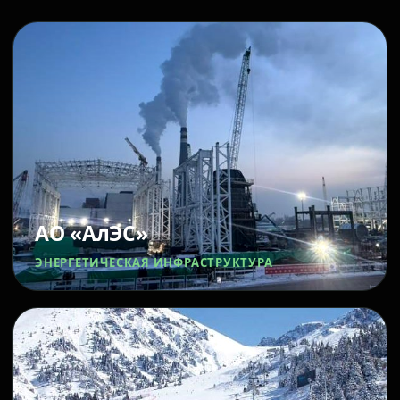
АО «АлЭС»
ЭНЕРГЕТИЧЕСКАЯ ИНФРАСТРУКТУРА