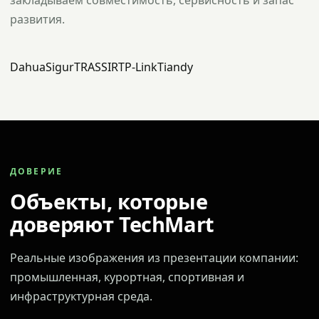
закладываем совместимость, сервисность и запас
развития.
Dahua
Sigur
TRASSIR
TP-Link
Tiandy
ДОВЕРИЕ
Объекты, которые
доверяют TechMart
Реальные изображения из презентации компании:
промышленная, курортная, спортивная и
инфраструктурная среда.