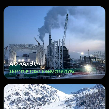
АО «АлЭС»
ЭНЕРГЕТИЧЕСКАЯ ИНФРАСТРУКТУРА