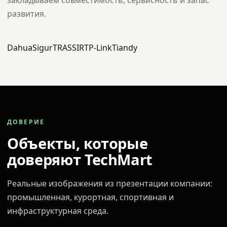
закладываем совместимость, сервисность и запас
развития.
Dahua
Sigur
TRASSIR
TP-Link
Tiandy
ДОВЕРИЕ
Объекты, которые
доверяют TechMart
Реальные изображения из презентации компании:
промышленная, курортная, спортивная и
инфраструктурная среда.