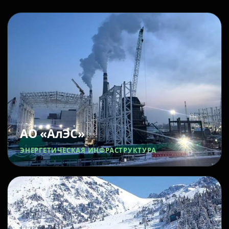
АО «АлЭС»
ЭНЕРГЕТИЧЕСКАЯ ИНФРАСТРУКТУРА