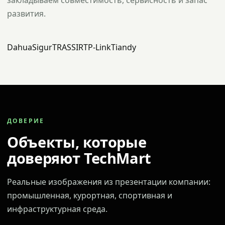
закладываем совместимость, сервисность и запас
развития.
Dahua
Sigur
TRASSIR
TP-Link
Tiandy
ДОВЕРИЕ
Объекты, которые
доверяют TechMart
Реальные изображения из презентации компании:
промышленная, курортная, спортивная и
инфраструктурная среда.