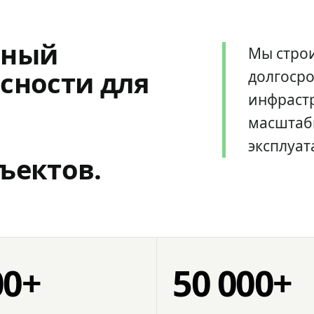
мный
Мы стро
сности для
долгоср
инфрастр
масштаб
эксплуат
ъектов.
00+
50 000+