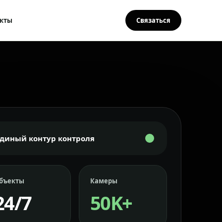
кты
Связаться
Единый контур контроля
бъекты
Камеры
24/7
50K+