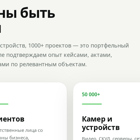
ны быть
и
и устройств, 1000+ проектов — это портфельный
пе подтверждаем опыт кейсами, актами,
ами по релевантным объектам.
50 000+
иентов
Камер и
устройств
тственные лица со
оны бизнеса,
Видео, СКУД, серверы, се