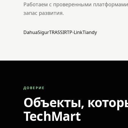
Работаем с проверенными платформами 
запас развития.
Dahua
Sigur
TRASSIR
TP-Link
Tiandy
ДОВЕРИЕ
Объекты, котор
TechMart