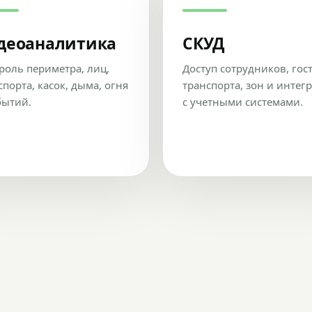
деоаналитика
СКУД
роль периметра, лиц,
Доступ сотрудников, гос
спорта, касок, дыма, огня
транспорта, зон и интег
бытий.
с учетными системами.