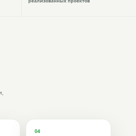
реализованных проектов
и,
04