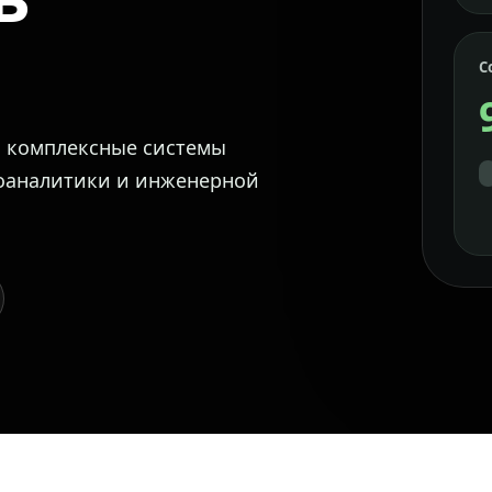
С
м комплексные системы
еоаналитики и инженерной