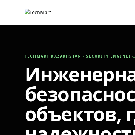
TECHMART KAZAKHSTAN · SECURITY ENGINEE
Инженерн
безопаснос
объектов, 
надежност