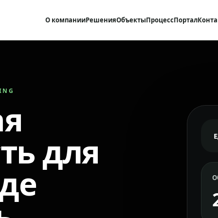
О компании
Решения
Объекты
Процесс
Портал
Конта
RING
ая
ть для
где
О
ь