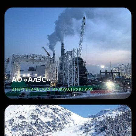
АО «АлЭС»
ЭНЕРГЕТИЧЕСКАЯ ИНФРАСТРУКТУРА