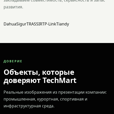
закладываем совместимость, сервисность и запас
развития.
Dahua
Sigur
TRASSIR
TP-Link
Tiandy
ДОВЕРИЕ
Объекты, которые
доверяют TechMart
Реальные изображения из презентации компании:
промышленная, курортная, спортивная и
инфраструктурная среда.