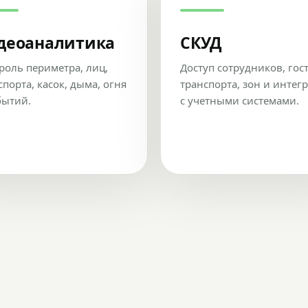
деоаналитика
СКУД
роль периметра, лиц,
Доступ сотрудников, гос
спорта, касок, дыма, огня
транспорта, зон и интег
бытий.
с учетными системами.