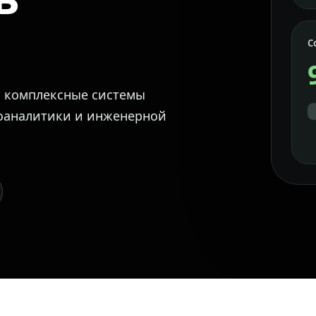
С
м комплексные системы
еоаналитики и инженерной