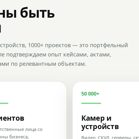
ны быть
и
и устройств, 1000+ проектов — это портфельный
пе подтверждаем опыт кейсами, актами,
ами по релевантным объектам.
50 000+
иентов
Камер и
устройств
тственные лица со
оны бизнеса,
Видео, СКУД, серверы, се