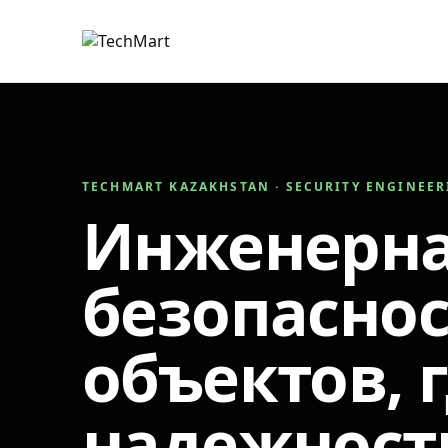
TECHMART KAZAKHSTAN · SECURITY ENGINEE
Инженерн
безопаснос
объектов, 
надежност