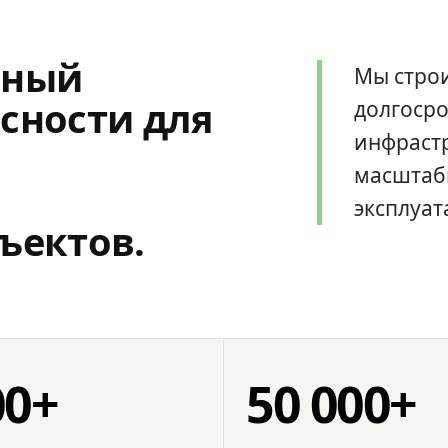
мный
Мы стро
сности для
долгоср
инфрастр
масштаб
эксплуат
ъектов.
00+
50 000+