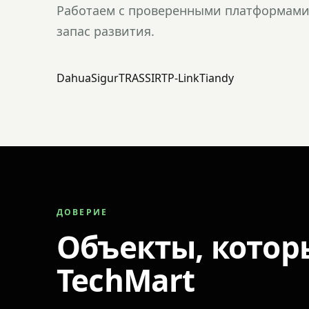
Работаем с проверенными платформами 
запас развития.
Dahua
Sigur
TRASSIR
TP-Link
Tiandy
ДОВЕРИЕ
Объекты, котор
TechMart