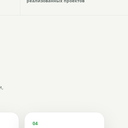
реализованных проектов
и,
04