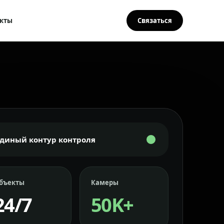
кты
Связаться
Единый контур контроля
бъекты
Камеры
24/7
50K+