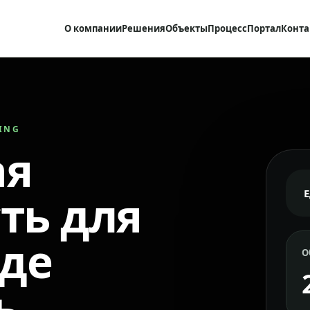
О компании
Решения
Объекты
Процесс
Портал
Конта
RING
ая
ть для
где
О
ь