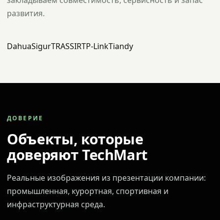
закладываем совместимость, сервисность и запас
развития.
Dahua
Sigur
TRASSIR
TP-Link
Tiandy
ДОВЕРИЕ
Объекты, которые
доверяют TechMart
Реальные изображения из презентации компании:
промышленная, курортная, спортивная и
инфраструктурная среда.