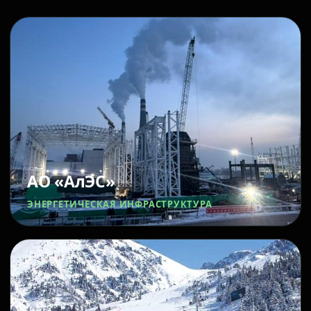
АО «АлЭС»
ЭНЕРГЕТИЧЕСКАЯ ИНФРАСТРУКТУРА