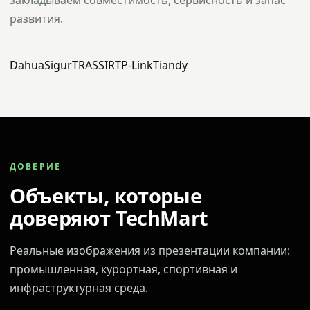
закладываем совместимость, сервисность и запас
развития.
Dahua
Sigur
TRASSIR
TP-Link
Tiandy
ДОВЕРИЕ
Объекты, которые
доверяют TechMart
Реальные изображения из презентации компании:
промышленная, курортная, спортивная и
инфраструктурная среда.