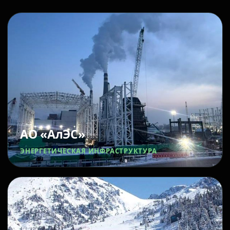
АО «АлЭС»
ЭНЕРГЕТИЧЕСКАЯ ИНФРАСТРУКТУРА