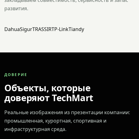
закладываем совместимость, сервисность и запас
развития.
Dahua
Sigur
TRASSIR
TP-Link
Tiandy
ДОВЕРИЕ
Объекты, которые
доверяют TechMart
Реальные изображения из презентации компании:
промышленная, курортная, спортивная и
инфраструктурная среда.