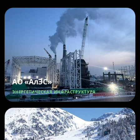
АО «АлЭС»
ЭНЕРГЕТИЧЕСКАЯ ИНФРАСТРУКТУРА