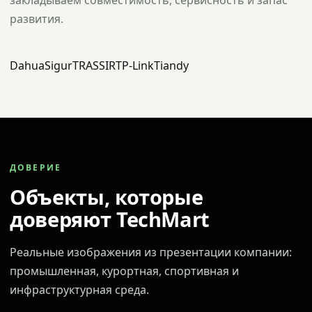
закладываем совместимость, сервисность и запас
развития.
Dahua
Sigur
TRASSIR
TP-Link
Tiandy
ДОВЕРИЕ
Объекты, которые
доверяют TechMart
Реальные изображения из презентации компании:
промышленная, курортная, спортивная и
инфраструктурная среда.