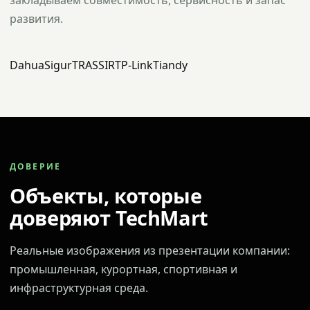
закладываем совместимость, сервисность и запас
развития.
Dahua
Sigur
TRASSIR
TP-Link
Tiandy
ДОВЕРИЕ
Объекты, которые
доверяют TechMart
Реальные изображения из презентации компании:
промышленная, курортная, спортивная и
инфраструктурная среда.