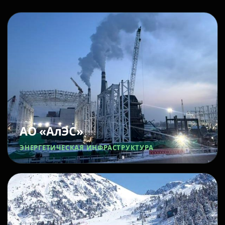
АО «АлЭС»
ЭНЕРГЕТИЧЕСКАЯ ИНФРАСТРУКТУРА