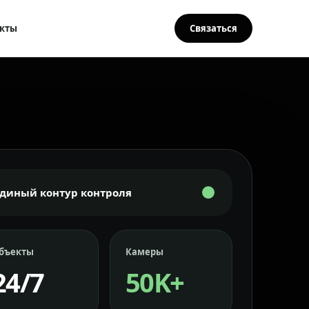
кты
Связаться
Единый контур контроля
бъекты
Камеры
24/7
50K+