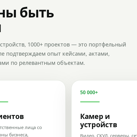
ны быть
и
и устройств, 1000+ проектов — это портфельный
пе подтверждаем опыт кейсами, актами,
ами по релевантным объектам.
50 000+
иентов
Камер и
устройств
тственные лица со
оны бизнеса,
Видео, СКУД, серверы, се