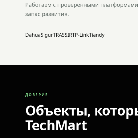
Работаем с проверенными платформами 
запас развития.
Dahua
Sigur
TRASSIR
TP-Link
Tiandy
ДОВЕРИЕ
Объекты, котор
TechMart