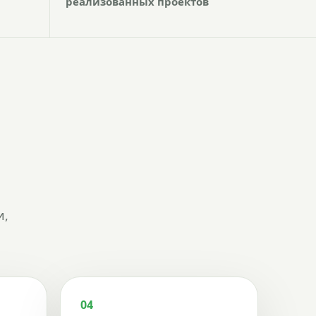
реализованных проектов
и,
04