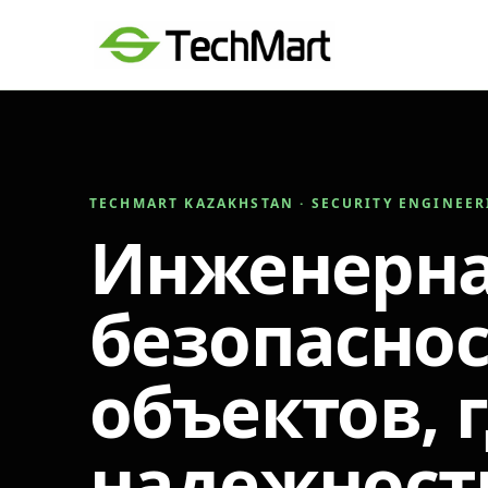
TECHMART KAZAKHSTAN · SECURITY ENGINEE
Инженерн
безопаснос
объектов, 
надежност