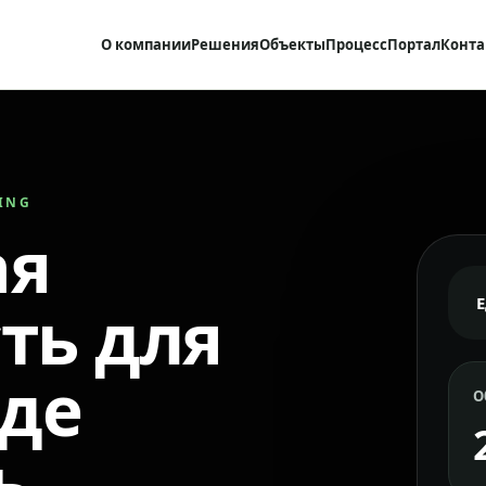
О компании
Решения
Объекты
Процесс
Портал
Конта
RING
ая
ть для
где
О
ь