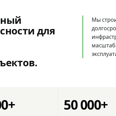
мный
Мы стро
сности для
долгоср
инфрастр
масштаб
эксплуат
ъектов.
00+
50 000+