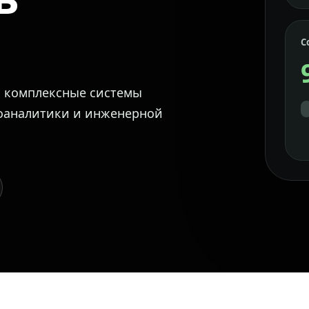
С
м комплексные системы
еоаналитики и инженерной