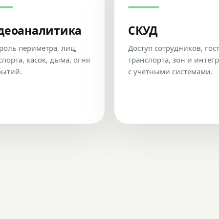
деоаналитика
СКУД
роль периметра, лиц,
Доступ сотрудников, гос
спорта, касок, дыма, огня
транспорта, зон и интег
бытий.
с учетными системами.