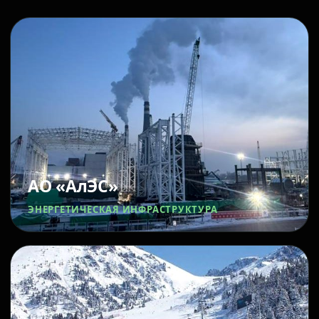
АО «АлЭС»
ЭНЕРГЕТИЧЕСКАЯ ИНФРАСТРУКТУРА