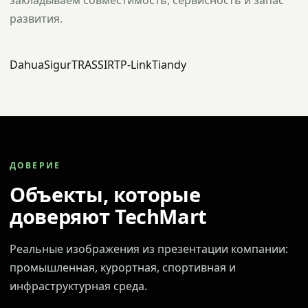
закладываем совместимость, сервисность и запас
развития.
Dahua
Sigur
TRASSIR
TP-Link
Tiandy
ДОВЕРИЕ
Объекты, которые
доверяют TechMart
Реальные изображения из презентации компании:
промышленная, курортная, спортивная и
инфраструктурная среда.