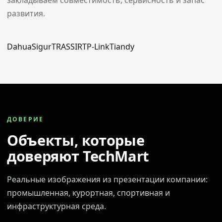
закладываем совместимость, сервисность и запас
развития.
Dahua
Sigur
TRASSIR
TP-Link
Tiandy
ДОВЕРИЕ
Объекты, которые
доверяют TechMart
Реальные изображения из презентации компании:
промышленная, курортная, спортивная и
инфраструктурная среда.