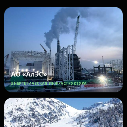
АО «АлЭС»
ЭНЕРГЕТИЧЕСКАЯ ИНФРАСТРУКТУРА