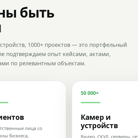
ны быть
и
и устройств, 1000+ проектов — это портфельный
пе подтверждаем опыт кейсами, актами,
ами по релевантным объектам.
50 000+
иентов
Камер и
устройств
тственные лица со
оны бизнеса,
Видео, СКУД, серверы, се