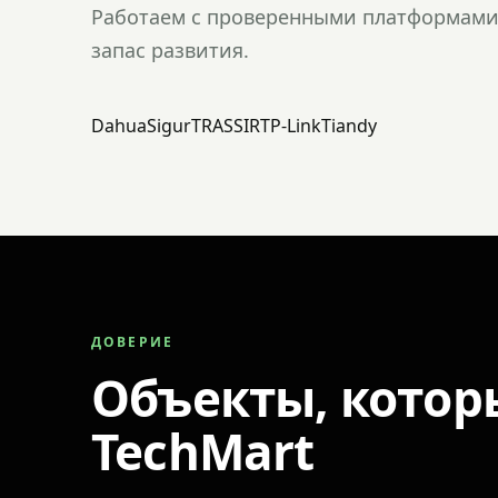
Работаем с проверенными платформами 
запас развития.
Dahua
Sigur
TRASSIR
TP-Link
Tiandy
ДОВЕРИЕ
Объекты, котор
TechMart