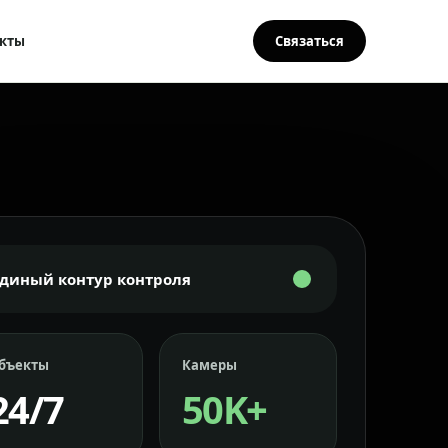
кты
Связаться
Единый контур контроля
бъекты
Камеры
24/7
50K+