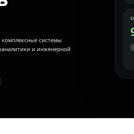
С
м комплексные системы
еоаналитики и инженерной