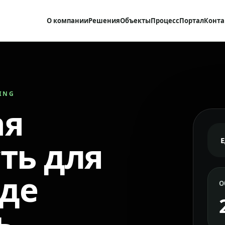
О компании
Решения
Объекты
Процесс
Портал
Конта
RING
ая
ть для
где
О
ь