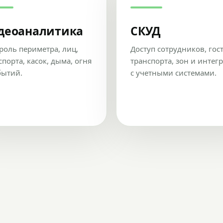
деоаналитика
СКУД
роль периметра, лиц,
Доступ сотрудников, гос
спорта, касок, дыма, огня
транспорта, зон и интег
бытий.
с учетными системами.