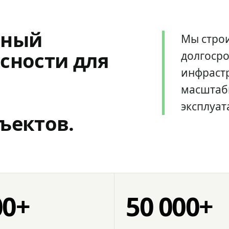
мный
Мы стро
сности для
долгоср
инфрастр
масштаб
эксплуат
ъектов.
00+
50 000+