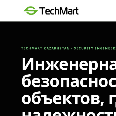
TECHMART KAZAKHSTAN · SECURITY ENGINEE
Инженерн
безопаснос
объектов, 
надежност