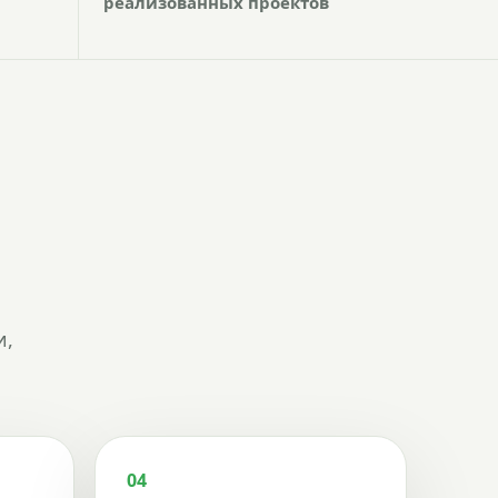
реализованных проектов
и,
04