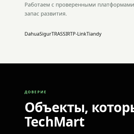
Работаем с проверенными платформами 
запас развития.
Dahua
Sigur
TRASSIR
TP-Link
Tiandy
ДОВЕРИЕ
Объекты, котор
TechMart