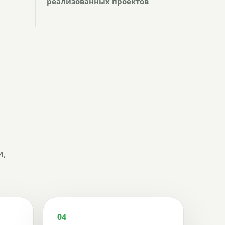
реализованных проектов
и,
04