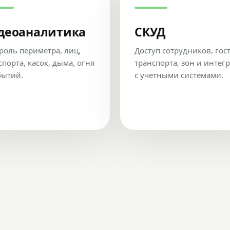
деоаналитика
СКУД
роль периметра, лиц,
Доступ сотрудников, гос
спорта, касок, дыма, огня
транспорта, зон и интег
бытий.
с учетными системами.