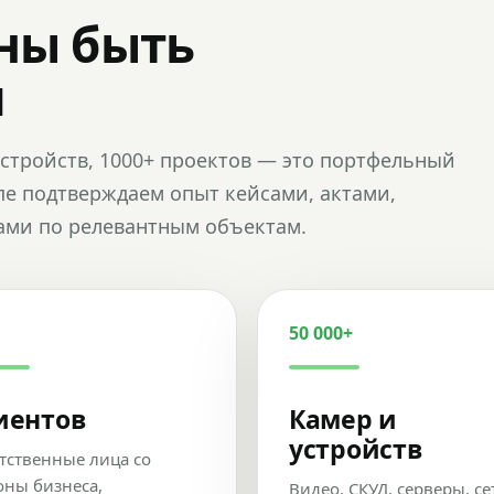
ны быть
и
и устройств, 1000+ проектов — это портфельный
пе подтверждаем опыт кейсами, актами,
ами по релевантным объектам.
50 000+
иентов
Камер и
устройств
тственные лица со
оны бизнеса,
Видео, СКУД, серверы, се