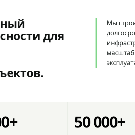
мный
Мы стро
сности для
долгоср
инфрастр
масштаб
эксплуат
ъектов.
00+
50 000+