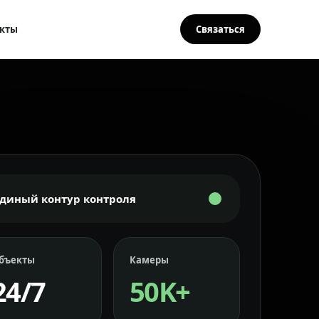
кты
Связаться
Единый контур контроля
бъекты
Камеры
24/7
50K+