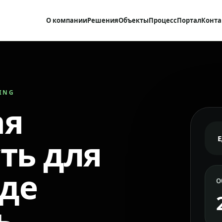
О компании
Решения
Объекты
Процесс
Портал
Конта
RING
ая
ть для
где
О
ь