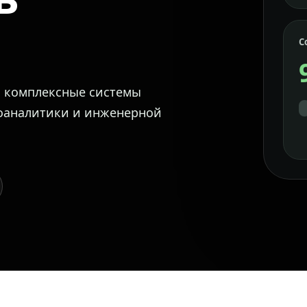
С
м комплексные системы
еоаналитики и инженерной