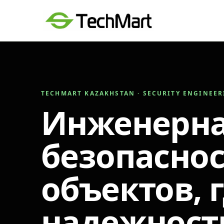
TECHMART KAZAKHSTAN · SECURITY ENGINEE
Инженерн
безопаснос
объектов, 
надежност