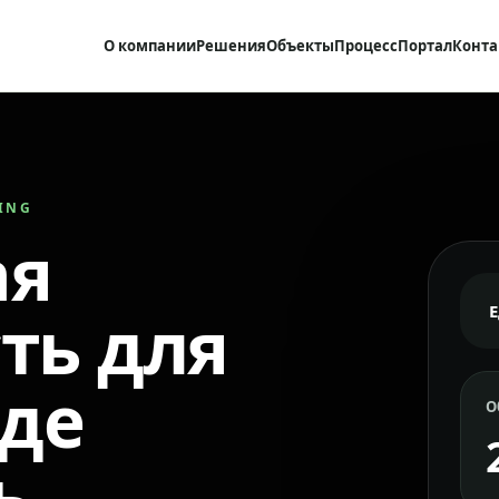
О компании
Решения
Объекты
Процесс
Портал
Конта
RING
ая
ть для
где
О
ь