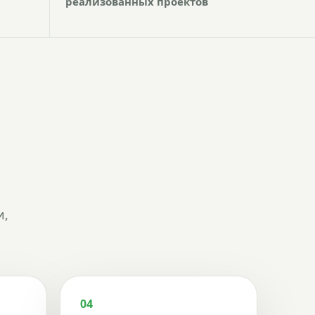
реализованных проектов
и,
04