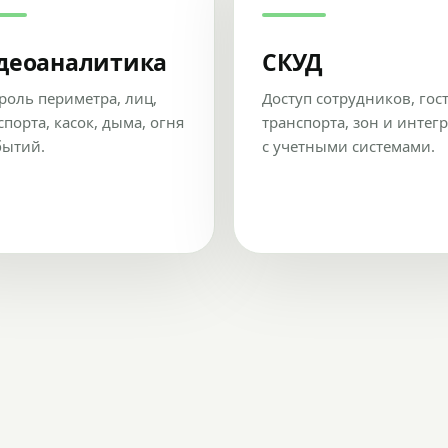
деоаналитика
СКУД
роль периметра, лиц,
Доступ сотрудников, гос
спорта, касок, дыма, огня
транспорта, зон и интег
бытий.
с учетными системами.