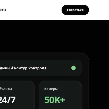
кты
Связаться
Единый контур контроля
бъекты
Камеры
24/7
50K+