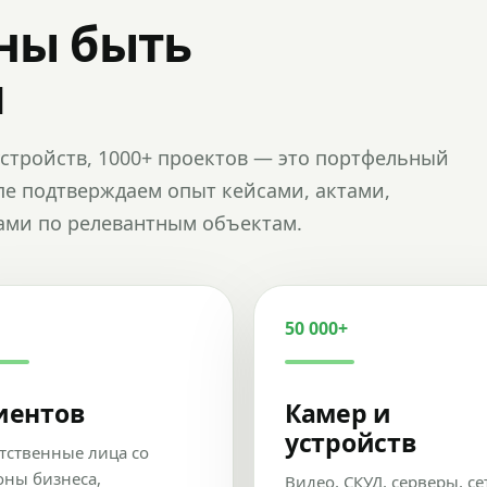
ны быть
и
и устройств, 1000+ проектов — это портфельный
пе подтверждаем опыт кейсами, актами,
ами по релевантным объектам.
50 000+
иентов
Камер и
устройств
тственные лица со
оны бизнеса,
Видео, СКУД, серверы, се