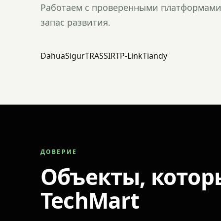
Работаем с проверенными платформами 
запас развития.
Dahua
Sigur
TRASSIR
TP-Link
Tiandy
ДОВЕРИЕ
Объекты, котор
TechMart