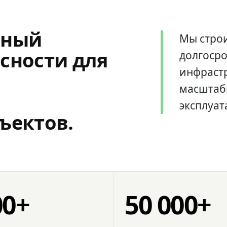
мный
Мы стро
сности для
долгоср
инфрастр
масштаб
эксплуат
ъектов.
00+
50 000+