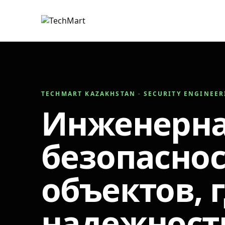
TECHMART KAZAKHSTAN · SECURITY ENGINEE
Инженерн
безопаснос
объектов, 
надежност