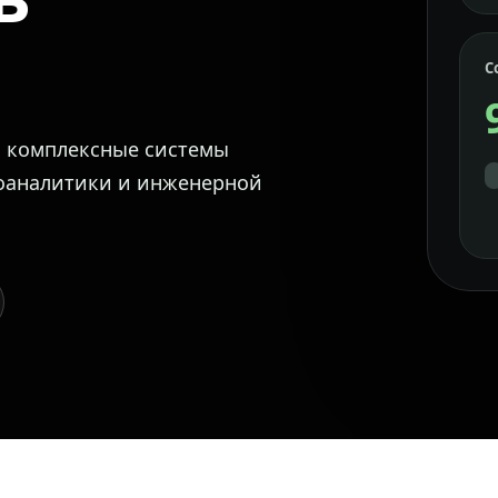
С
м комплексные системы
еоаналитики и инженерной