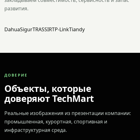
закладываем совместимость, сервисность и запас
развития.
Dahua
Sigur
TRASSIR
TP-Link
Tiandy
ДОВЕРИЕ
Объекты, которые
доверяют TechMart
Реальные изображения из презентации компании:
промышленная, курортная, спортивная и
инфраструктурная среда.