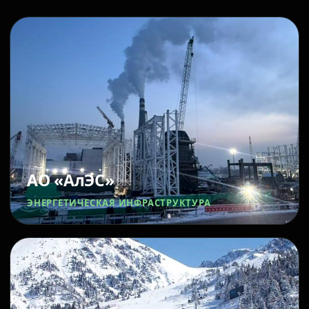
АО «АлЭС»
ЭНЕРГЕТИЧЕСКАЯ ИНФРАСТРУКТУРА