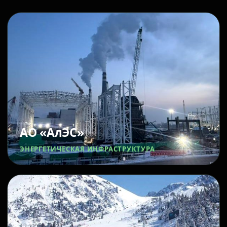
АО «АлЭС»
ЭНЕРГЕТИЧЕСКАЯ ИНФРАСТРУКТУРА