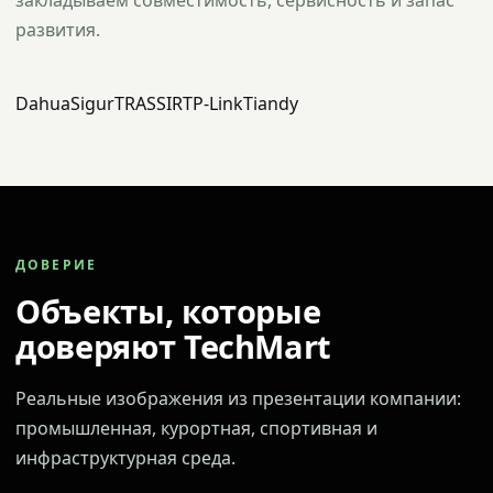
закладываем совместимость, сервисность и запас
развития.
Dahua
Sigur
TRASSIR
TP-Link
Tiandy
ДОВЕРИЕ
Объекты, которые
доверяют TechMart
Реальные изображения из презентации компании:
промышленная, курортная, спортивная и
инфраструктурная среда.