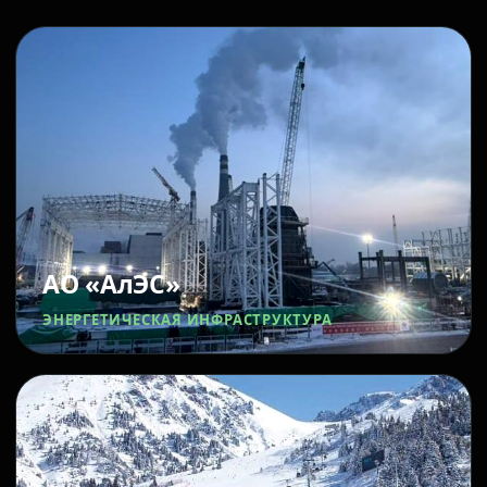
АО «АлЭС»
ЭНЕРГЕТИЧЕСКАЯ ИНФРАСТРУКТУРА