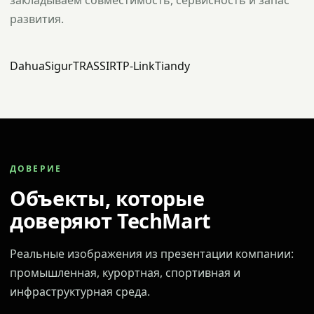
закладываем совместимость, сервисность и запас
развития.
Dahua
Sigur
TRASSIR
TP-Link
Tiandy
ДОВЕРИЕ
Объекты, которые
доверяют TechMart
Реальные изображения из презентации компании:
промышленная, курортная, спортивная и
инфраструктурная среда.