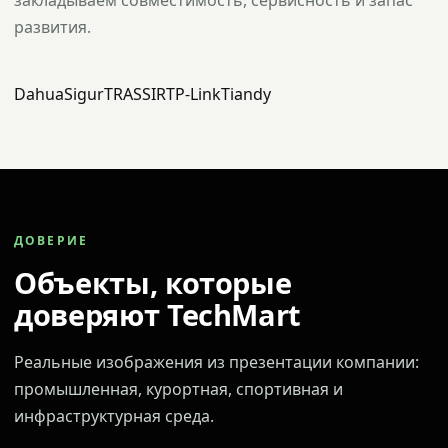
закладываем совместимость, сервисность и запас
развития.
Dahua
Sigur
TRASSIR
TP-Link
Tiandy
ДОВЕРИЕ
Объекты, которые
доверяют TechMart
Реальные изображения из презентации компании:
промышленная, курортная, спортивная и
инфраструктурная среда.