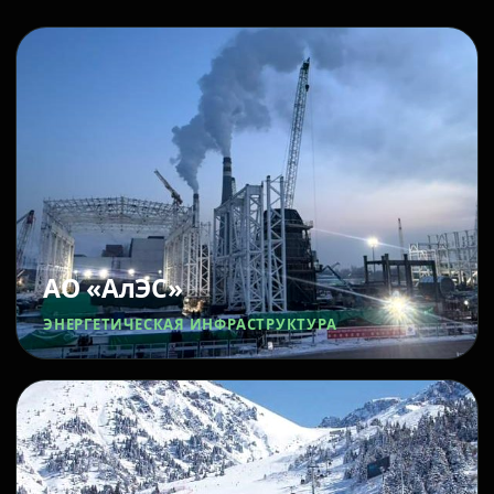
АО «АлЭС»
ЭНЕРГЕТИЧЕСКАЯ ИНФРАСТРУКТУРА