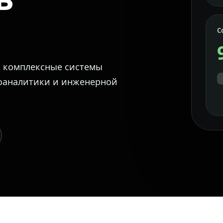
С
м комплексные системы
еоаналитики и инженерной