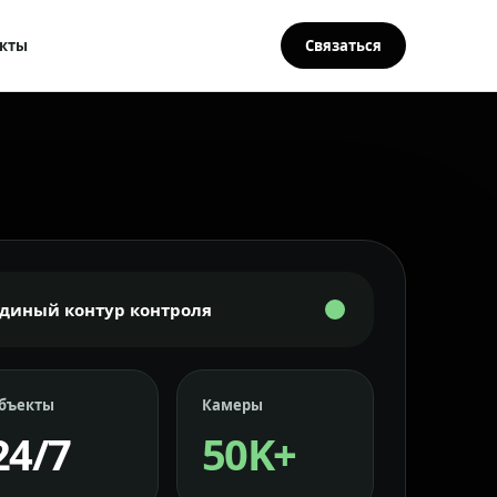
кты
Связаться
Единый контур контроля
бъекты
Камеры
24/7
50K+