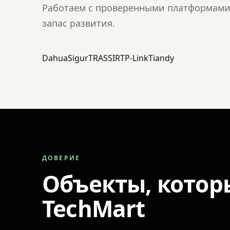
Работаем с проверенными платформами 
запас развития.
Dahua
Sigur
TRASSIR
TP-Link
Tiandy
ДОВЕРИЕ
Объекты, котор
TechMart