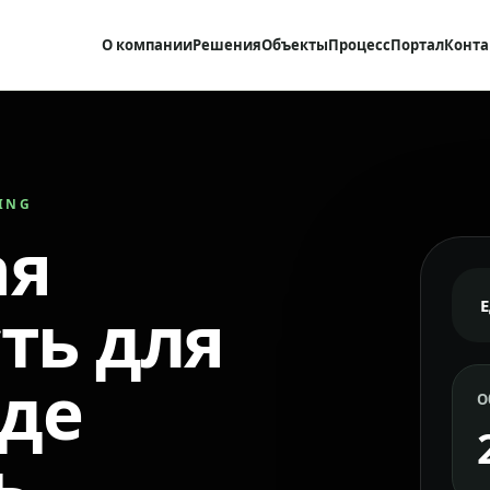
О компании
Решения
Объекты
Процесс
Портал
Конта
RING
ая
ть для
где
О
ь