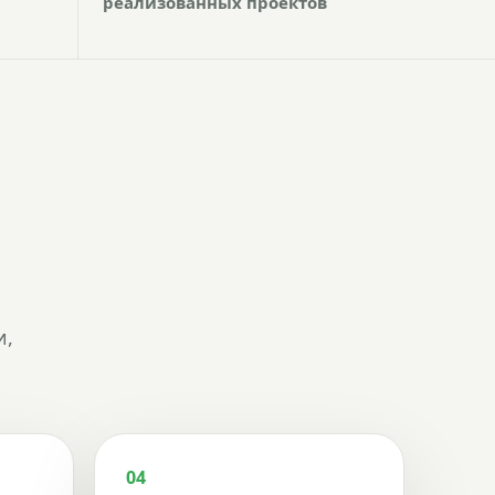
реализованных проектов
и,
04