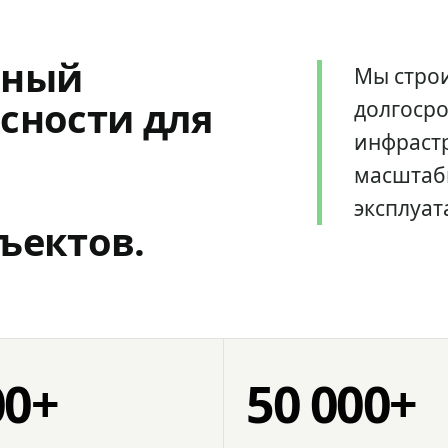
мный
Мы стро
сности для
долгоср
инфрастр
масштаб
эксплуат
ъектов.
00+
50 000+