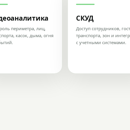
деоаналитика
СКУД
роль периметра, лиц,
Доступ сотрудников, гос
спорта, касок, дыма, огня
транспорта, зон и интег
бытий.
с учетными системами.