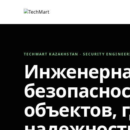
TECHMART KAZAKHSTAN · SECURITY ENGINEE
Инженерн
безопаснос
объектов, 
надежност