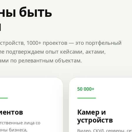
ны быть
и
и устройств, 1000+ проектов — это портфельный
пе подтверждаем опыт кейсами, актами,
ами по релевантным объектам.
50 000+
иентов
Камер и
устройств
тственные лица со
оны бизнеса,
Видео, СКУД, серверы, се