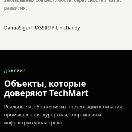
закладываем совместимость, сервисность и запас
развития.
Dahua
Sigur
TRASSIR
TP-Link
Tiandy
ДОВЕРИЕ
Объекты, которые
доверяют TechMart
Реальные изображения из презентации компании:
промышленная, курортная, спортивная и
инфраструктурная среда.