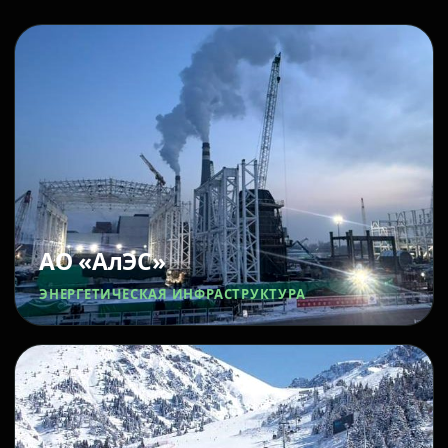
АО «АлЭС»
ЭНЕРГЕТИЧЕСКАЯ ИНФРАСТРУКТУРА