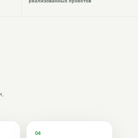
реализованных проектов
и,
04