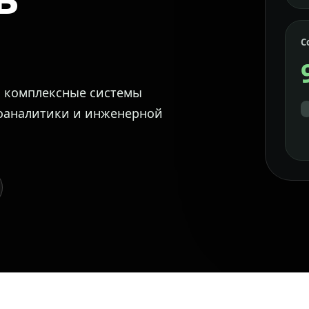
С
м комплексные системы
еоаналитики и инженерной