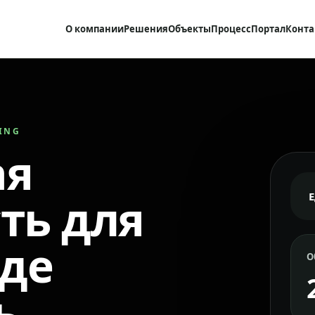
О компании
Решения
Объекты
Процесс
Портал
Конта
RING
ая
ть для
где
О
ь