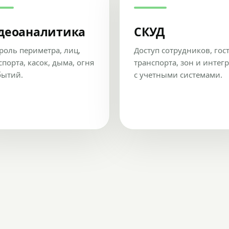
деоаналитика
СКУД
роль периметра, лиц,
Доступ сотрудников, гос
спорта, касок, дыма, огня
транспорта, зон и интег
бытий.
с учетными системами.