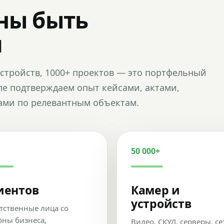
ны быть
и
и устройств, 1000+ проектов — это портфельный
пе подтверждаем опыт кейсами, актами,
ами по релевантным объектам.
50 000+
иентов
Камер и
устройств
тственные лица со
оны бизнеса,
Видео, СКУД, серверы, се