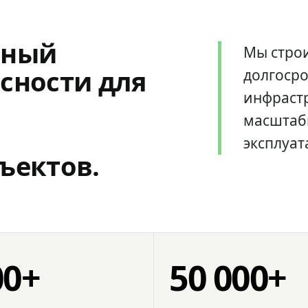
мный
Мы стро
сности для
долгоср
инфрастр
масштаб
эксплуат
ъектов.
00+
50 000+