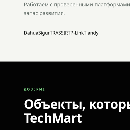
Работаем с проверенными платформами 
запас развития.
Dahua
Sigur
TRASSIR
TP-Link
Tiandy
ДОВЕРИЕ
Объекты, котор
TechMart