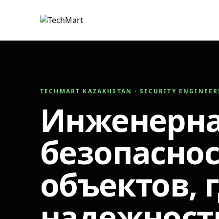
TECHMART KAZAKHSTAN · SECURITY ENGINEE
Инженерн
безопаснос
объектов, 
надежност