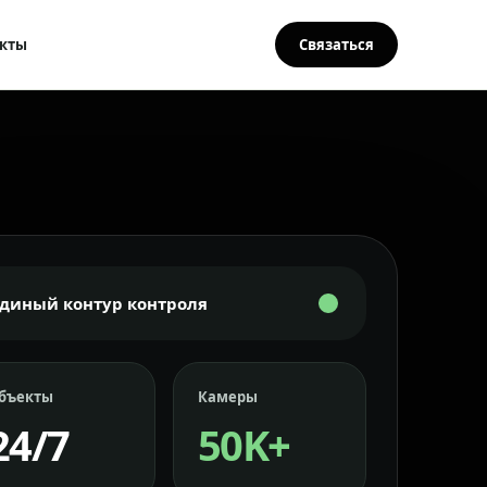
кты
Связаться
Единый контур контроля
бъекты
Камеры
24/7
50K+