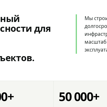
мный
Мы стро
сности для
долгоср
инфрастр
масштаб
эксплуат
ъектов.
00+
50 000+