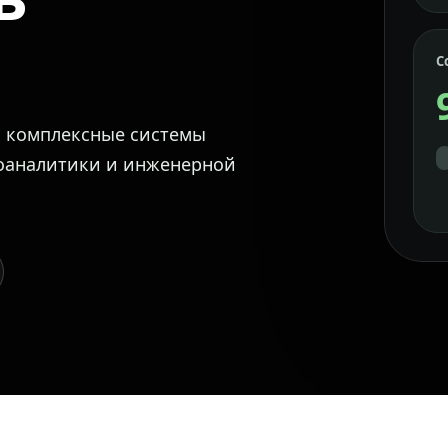
С
м комплексные системы
еоаналитики и инженерной