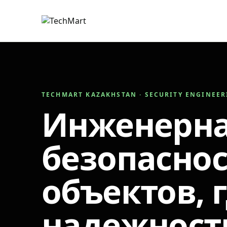
TECHMART KAZAKHSTAN · SECURITY ENGINEE
Инженерн
безопаснос
объектов, 
надежност