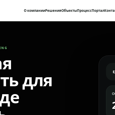
О компании
Решения
Объекты
Процесс
Портал
Конта
RING
ая
ть для
где
О
ь