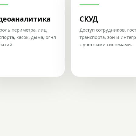
деоаналитика
СКУД
роль периметра, лиц,
Доступ сотрудников, гос
спорта, касок, дыма, огня
транспорта, зон и интег
бытий.
с учетными системами.