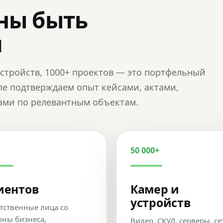
ны быть
и
и устройств, 1000+ проектов — это портфельный
пе подтверждаем опыт кейсами, актами,
ами по релевантным объектам.
50 000+
иентов
Камер и
устройств
тственные лица со
оны бизнеса,
Видео, СКУД, серверы, се