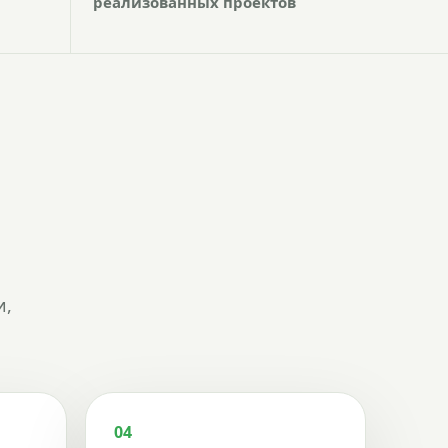
реализованных проектов
и,
04