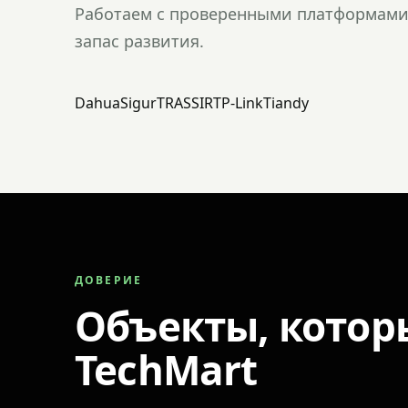
Работаем с проверенными платформами 
запас развития.
Dahua
Sigur
TRASSIR
TP-Link
Tiandy
ДОВЕРИЕ
Объекты, котор
TechMart