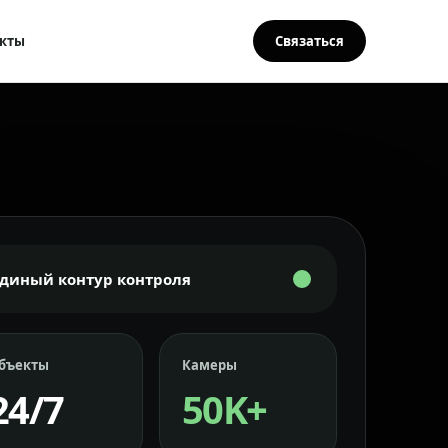
кты
Связаться
Единый контур контроля
бъекты
Камеры
24/7
50K+