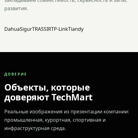
закладываем совместимость, сервисность и запас
развития.
Dahua
Sigur
TRASSIR
TP-Link
Tiandy
ДОВЕРИЕ
Объекты, которые
доверяют TechMart
Реальные изображения из презентации компании:
промышленная, курортная, спортивная и
инфраструктурная среда.