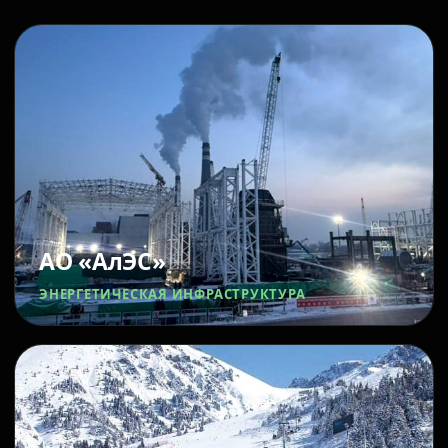
АО «АлЭС»
ЭНЕРГЕТИЧЕСКАЯ ИНФРАСТРУКТУРА