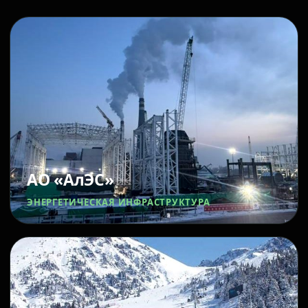
АО «АлЭС»
ЭНЕРГЕТИЧЕСКАЯ ИНФРАСТРУКТУРА