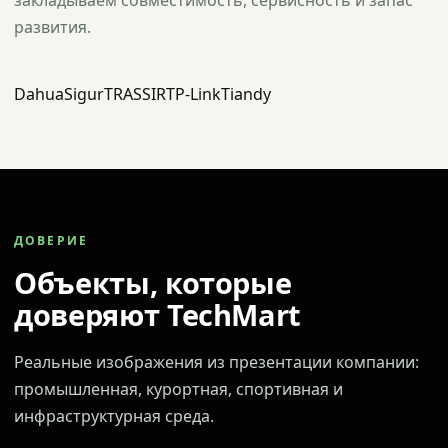
закладываем совместимость, сервисность и запас
развития.
Dahua
Sigur
TRASSIR
TP-Link
Tiandy
ДОВЕРИЕ
Объекты, которые
доверяют TechMart
Реальные изображения из презентации компании:
промышленная, курортная, спортивная и
инфраструктурная среда.