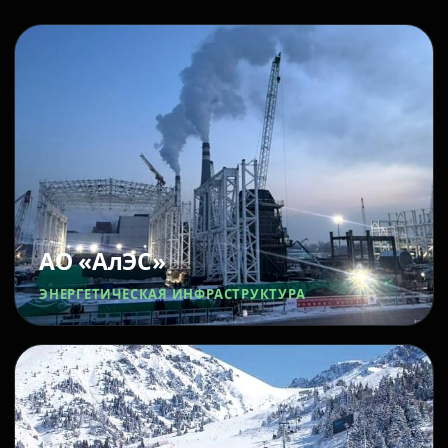
АО «АлЭС»
ЭНЕРГЕТИЧЕСКАЯ ИНФРАСТРУКТУРА