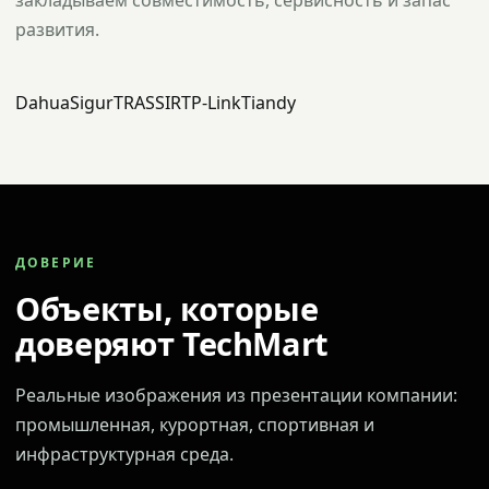
закладываем совместимость, сервисность и запас
развития.
Dahua
Sigur
TRASSIR
TP-Link
Tiandy
ДОВЕРИЕ
Объекты, которые
доверяют TechMart
Реальные изображения из презентации компании:
промышленная, курортная, спортивная и
инфраструктурная среда.