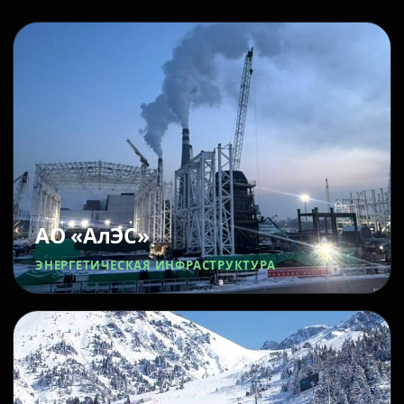
АО «АлЭС»
ЭНЕРГЕТИЧЕСКАЯ ИНФРАСТРУКТУРА