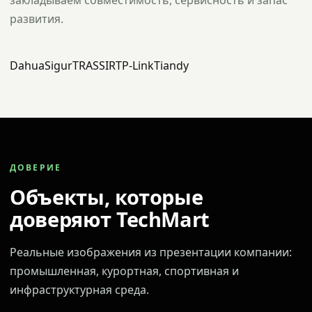
закладываем совместимость, сервисность и запас
развития.
Dahua
Sigur
TRASSIR
TP-Link
Tiandy
ДОВЕРИЕ
Объекты, которые
доверяют TechMart
Реальные изображения из презентации компании:
промышленная, курортная, спортивная и
инфраструктурная среда.