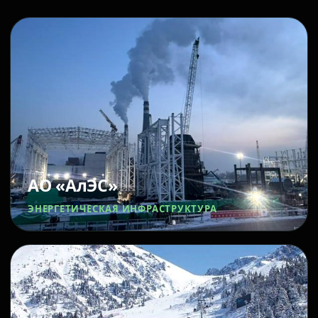
АО «АлЭС»
ЭНЕРГЕТИЧЕСКАЯ ИНФРАСТРУКТУРА