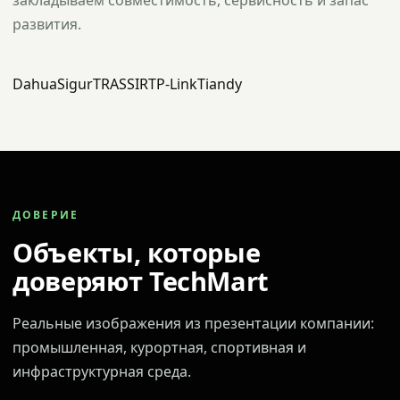
закладываем совместимость, сервисность и запас
развития.
Dahua
Sigur
TRASSIR
TP-Link
Tiandy
ДОВЕРИЕ
Объекты, которые
доверяют TechMart
Реальные изображения из презентации компании:
промышленная, курортная, спортивная и
инфраструктурная среда.