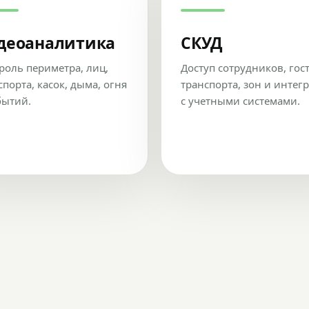
деоаналитика
СКУД
роль периметра, лиц,
Доступ сотрудников, гос
спорта, касок, дыма, огня
транспорта, зон и интег
бытий.
с учетными системами.