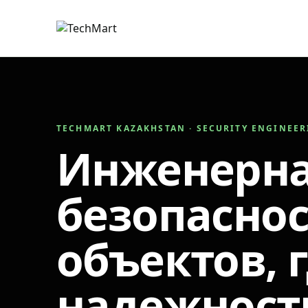
TECHMART KAZAKHSTAN · SECURITY ENGINEE
Инженерн
безопаснос
объектов, 
надежност